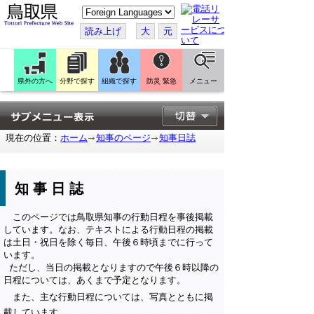
こ
の
ペ
読み上げ
大
元
ー
ジ
を
翻
訳
県外の方へ
分野で探す
組織で探す
防災 緊急
メニュー
す
る
現在の位置：
ホーム
知事のページ
知事日誌
知事日誌
このページでは鳥取県知事の行動日程を事後掲載
しています。なお、テキストによる行動日程の掲載
は土日・祝日を除く毎日、午後６時頃までに行って
います。
ただし、当日の掲載となりますので午後６時以降の
日程については、あくまで予定となります。
また、主な行動日程については、写真とともに掲
載しています。