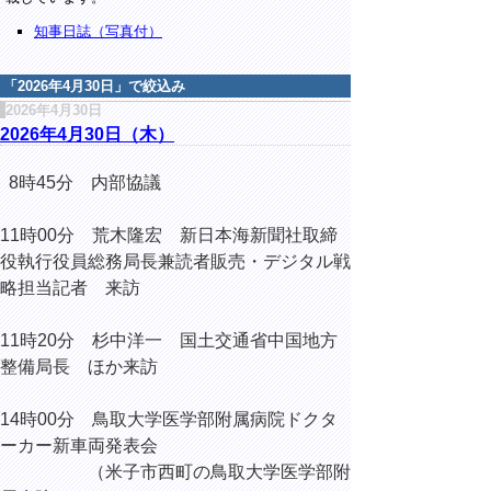
知事日誌（写真付）
「
2026年4月30日
」で絞込み
2026年4月30日
2026年4月30日（木）
8時45分 内部協議
11時00分 荒木隆宏 新日本海新聞社取締
役執行役員総務局長兼読者販売・デジタル戦
略担当記者 来訪
11時20分 杉中洋一 国土交通省中国地方
整備局長 ほか来訪
14時00分 鳥取大学医学部附属病院ドクタ
ーカー新車両発表会
（米子市西町の鳥取大学医学部附