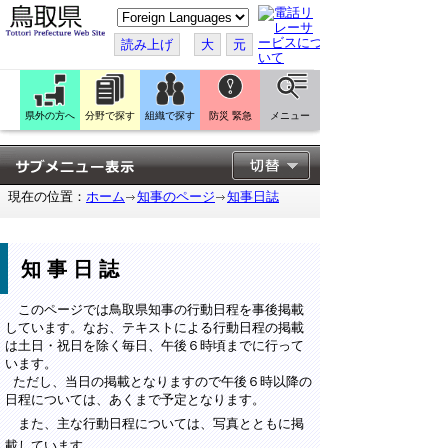
こ
の
ペ
読み上げ
大
元
ー
ジ
を
翻
訳
県外の方へ
分野で探す
組織で探す
防災 緊急
メニュー
す
る
現在の位置：
ホーム
知事のページ
知事日誌
知事日誌
このページでは鳥取県知事の行動日程を事後掲載
しています。なお、テキストによる行動日程の掲載
は土日・祝日を除く毎日、午後６時頃までに行って
います。
ただし、当日の掲載となりますので午後６時以降の
日程については、あくまで予定となります。
また、主な行動日程については、写真とともに掲
載しています。