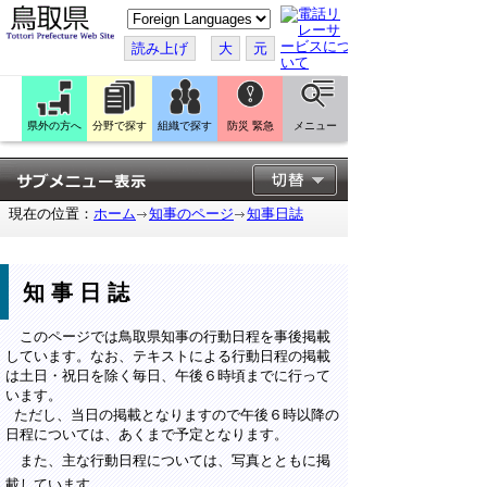
こ
の
ペ
読み上げ
大
元
ー
ジ
を
翻
訳
県外の方へ
分野で探す
組織で探す
防災 緊急
メニュー
す
る
現在の位置：
ホーム
知事のページ
知事日誌
知事日誌
このページでは鳥取県知事の行動日程を事後掲載
しています。なお、テキストによる行動日程の掲載
は土日・祝日を除く毎日、午後６時頃までに行って
います。
ただし、当日の掲載となりますので午後６時以降の
日程については、あくまで予定となります。
また、主な行動日程については、写真とともに掲
載しています。