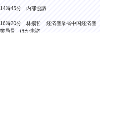
14時45分 内部協議
16時20分 林揚哲 経済産業省中国経済産
業局長 ほか来訪
16時45分 内部協議
▲ページ上部に戻る
と
個人情報保護
|
リンクについて
|
著作権に
り
ついて
|
アクセシビリティ
ネ
ッ
鳥取県総務部総務課
住所 〒680-8570
ト
鳥取県鳥取市東町1丁目220
へ
電話
0857-26-7012
ファクシミリ 0857-26-8122
の
E-mail
soumu@pref.tottori.lg.jp