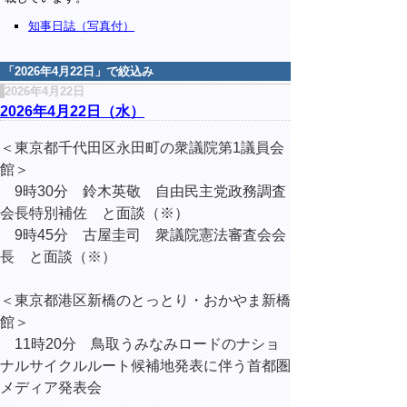
知事日誌（写真付）
「
2026年4月22日
」で絞込み
2026年4月22日
2026年4月22日（水）
＜東京都千代田区永田町の衆議院第1議員会
館＞
9時30分 鈴木英敬 自由民主党政務調査
会長特別補佐 と面談（※）
9時45分 古屋圭司 衆議院憲法審査会会
長 と面談（※）
＜東京都港区新橋のとっとり・おかやま新橋
館＞
11時20分 鳥取うみなみロードのナショ
ナルサイクルルート候補地発表に伴う首都圏
メディア発表会