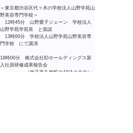
＜東京都渋谷区代々木の学校法人山野学苑山
野美容専門学校＞
12時45分 山野愛子ジェーン 学校法人
山野学苑学苑長 と面談
13時00分 学校法人山野学苑山野美容専
門学校 にて講演
18時00分 株式会社IDホールディングス新
入社員研修成果報告会
（米子市久米町のANAクラウン
プラザホテル米子）
（※）全国知事会「地方自治・民主主義の確
立に向けた研究会」に係る要請活動を実施
▲ページ上部に戻る
と
個人情報保護
|
リンクについて
|
著作権に