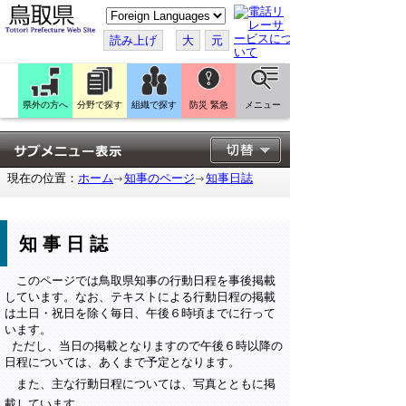
こ
の
ペ
読み上げ
大
元
ー
ジ
を
翻
訳
県外の方へ
分野で探す
組織で探す
防災 緊急
メニュー
す
る
現在の位置：
ホーム
知事のページ
知事日誌
知事日誌
このページでは鳥取県知事の行動日程を事後掲載
しています。なお、テキストによる行動日程の掲載
は土日・祝日を除く毎日、午後６時頃までに行って
います。
ただし、当日の掲載となりますので午後６時以降の
日程については、あくまで予定となります。
また、主な行動日程については、写真とともに掲
載しています。