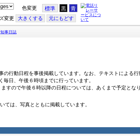
色変更
標準
黒
青
ズ変更
大
きくする
元
にもどす
知事日誌
事の行動日程を事後掲載しています。なお、テキストによる行
く毎日、午後６時頃までに行っています。
ますので午後６時以降の日程については、あくまで予定とな
いては、写真とともに掲載しています。