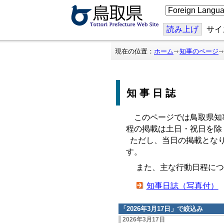
こ
の
ペ
ー
読み上げ
サイ
ジ
を
翻
現在の位置：
ホーム
知事のページ
訳
す
る
知事日誌
このページでは鳥取県知
程の掲載は土日・祝日を除
ただし、当日の掲載となり
す。
また、主な行動日程につ
知事日誌（写真付）
「
2026年3月17日
」で絞込み
2026年3月17日