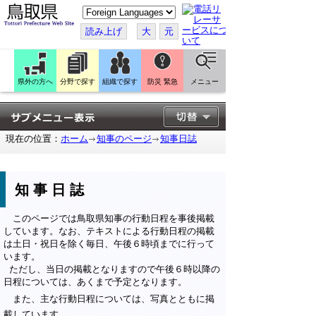
こ
の
ペ
読み上げ
大
元
ー
ジ
を
翻
訳
県外の方へ
分野で探す
組織で探す
防災 緊急
メニュー
す
る
現在の位置：
ホーム
知事のページ
知事日誌
知事日誌
このページでは鳥取県知事の行動日程を事後掲載
しています。なお、テキストによる行動日程の掲載
は土日・祝日を除く毎日、午後６時頃までに行って
います。
ただし、当日の掲載となりますので午後６時以降の
日程については、あくまで予定となります。
また、主な行動日程については、写真とともに掲
載しています。