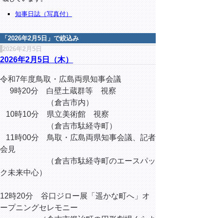
知事日誌（写真付）
「
2026年2月5日
」で絞込み
2026年2月5日
2026年2月5日（木）
令和7年度鳥取・広島両県知事会議
9時20分 白壁土蔵群等 視察
（倉吉市内）
10時10分 県立美術館 視察
（倉吉市駄経寺町）
11時00分 鳥取・広島両県知事会議、記者
会見
（倉吉市駄経寺町のエースパッ
ク未来中心）
12時20分 谷口ジロー展「遥かな町へ」オ
ープニングセレモニー