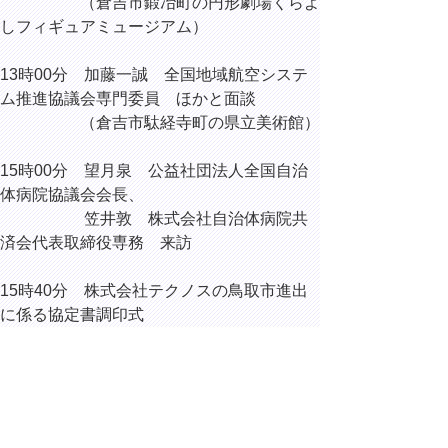
（倉吉市鍛冶町の円形劇場くらよ
しフィギュアミュージアム）
13時00分 加藤一誠 全国地域航空システ
ム推進協議会専門委員 ほかと面談
（倉吉市駄経寺町の県立美術館）
15時00分 望月泉 公益社団法人全国自治
体病院協議会会長、
笠井敦 株式会社自治体病院共
済会代表取締役専務 来訪
15時40分 株式会社テクノスの鳥取市進出
に係る協定書調印式
（鳥取市永楽温泉町のホテルモナ
ーク鳥取）
16時30分 CBCテレビ「チャント！」取材