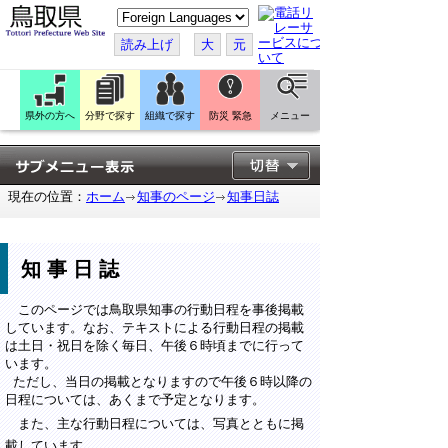
こ
の
ペ
読み上げ
大
元
ー
ジ
を
翻
訳
県外の方へ
分野で探す
組織で探す
防災 緊急
メニュー
す
る
現在の位置：
ホーム
知事のページ
知事日誌
知事日誌
このページでは鳥取県知事の行動日程を事後掲載
しています。なお、テキストによる行動日程の掲載
は土日・祝日を除く毎日、午後６時頃までに行って
います。
ただし、当日の掲載となりますので午後６時以降の
日程については、あくまで予定となります。
また、主な行動日程については、写真とともに掲
載しています。