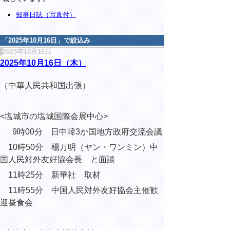
知事日誌（写真付）
「
2025年10月16日
」で絞込み
2025年10月16日
2025年10月16日（木）
（中華人民共和国出張）
<
塩城市の塩城国際会展中心
>
9
時
00
分 日中韓
3
か国地方政府交流会議
10
時
50
分 楊万明（ヤン・ワンミン）中
国人民対外友好協会長 と面談
11
時
25
分 新華社 取材
11
時
55
分 中国人民対外友好協会主催
歓
迎
昼食会