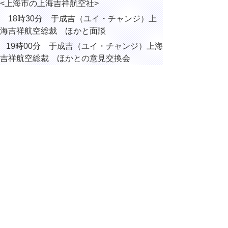
<
上海市の上海吉祥航空社
>
18
時
30
分 于成吉（ユイ・チャンジ）上
海吉祥航空総裁 ほかと面談
19
時
00
分 于成吉（ユイ・チャンジ）上海
吉祥航空総裁 ほかとの意見交換会
※時間は中華人民共和国の現地時間です。
▲ページ上部に戻る
と
個人情報保護
|
リンクについて
|
著作権に
り
ついて
|
アクセシビリティ
ネ
ッ
鳥取県総務部総務課
住所 〒680-8570
ト
鳥取県鳥取市東町1丁目220
へ
電話
0857-26-7012