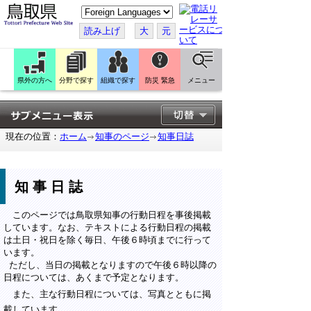
こ
の
ペ
読み上げ
大
元
ー
ジ
を
翻
訳
県外の方へ
分野で探す
組織で探す
防災 緊急
メニュー
す
る
現在の位置：
ホーム
知事のページ
知事日誌
知事日誌
このページでは鳥取県知事の行動日程を事後掲載
しています。なお、テキストによる行動日程の掲載
は土日・祝日を除く毎日、午後６時頃までに行って
います。
ただし、当日の掲載となりますので午後６時以降の
日程については、あくまで予定となります。
また、主な行動日程については、写真とともに掲
載しています。