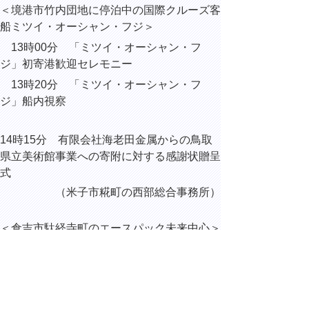
＜境港市竹内団地に停泊中の国際クルーズ客
船ミツイ・オーシャン・フジ＞
13時00分 「ミツイ・オーシャン・フ
ジ」初寄港歓迎セレモニー
13時20分 「ミツイ・オーシャン・フ
ジ」船内視察
14時15分 有限会社海老田金属からの鳥取
県立美術館事業への寄附に対する感謝状贈呈
式
（米子市糀町の西部総合事務所）
＜倉吉市駄経寺町のエースパック未来中心＞
15時40分 鳥取県農業生産1千億円達成プ
ランの推進に係る若手・女性農業者会議
16時30分 全国高等学校総合体育大会 自
転車競技開会式