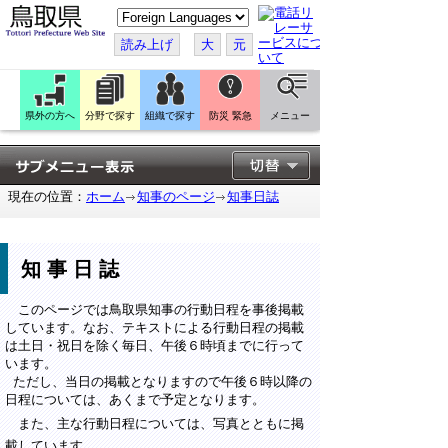
こ
の
ペ
読み上げ
大
元
ー
ジ
を
翻
訳
県外の方へ
分野で探す
組織で探す
防災 緊急
メニュー
す
る
現在の位置：
ホーム
知事のページ
知事日誌
知事日誌
このページでは鳥取県知事の行動日程を事後掲載
しています。なお、テキストによる行動日程の掲載
は土日・祝日を除く毎日、午後６時頃までに行って
います。
ただし、当日の掲載となりますので午後６時以降の
日程については、あくまで予定となります。
また、主な行動日程については、写真とともに掲
載しています。