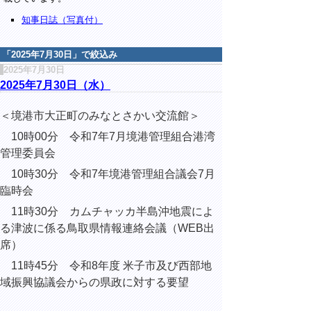
知事日誌（写真付）
「
2025年7月30日
」で絞込み
2025年7月30日
2025年7月30日（水）
＜境港市大正町のみなとさかい交流館＞
10時00分 令和7年7月境港管理組合港湾
管理委員会
10時30分 令和7年境港管理組合議会7月
臨時会
11時30分 カムチャッカ半島沖地震によ
る津波に係る鳥取県情報連絡会議（WEB出
席）
11時45分 令和8年度 米子市及び西部地
域振興協議会からの県政に対する要望