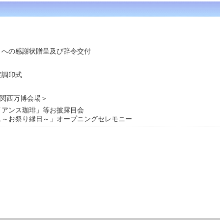
）への感謝状贈呈及び辞令交付
定調印式
関西万博会場＞
イアンス珈琲」等お披露目会
ス～お祭り縁日～」オープニングセレモニー