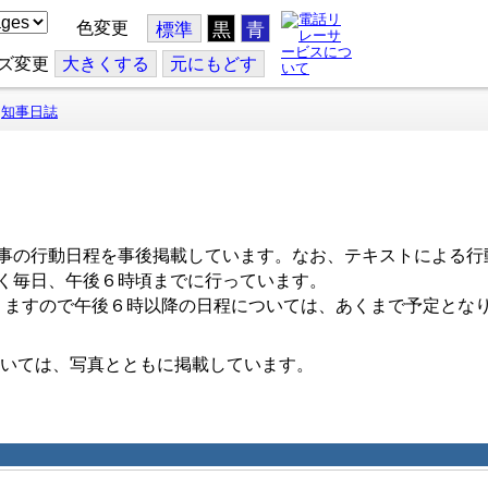
色変更
標準
黒
青
ズ変更
大
きくする
元
にもどす
知事日誌
事の行動日程を事後掲載しています。なお、テキストによる行
く毎日、午後６時頃までに行っています。
ますので午後６時以降の日程については、あくまで予定とな
いては、写真とともに掲載しています。