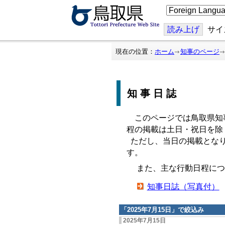
こ
の
ペ
ー
読み上げ
サイ
ジ
を
翻
現在の位置：
ホーム
知事のページ
訳
す
る
知事日誌
このページでは鳥取県知
程の掲載は土日・祝日を除
ただし、当日の掲載となり
す。
また、主な行動日程につ
知事日誌（写真付）
「
2025年7月15日
」で絞込み
2025年7月15日