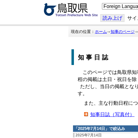
こ
の
ペ
ー
読み上げ
サイ
ジ
を
翻
現在の位置：
ホーム
知事のページ
訳
す
る
知事日誌
このページでは鳥取県知
程の掲載は土日・祝日を除
ただし、当日の掲載となり
す。
また、主な行動日程につ
知事日誌（写真付）
「
2025年7月14日
」で絞込み
2025年7月14日