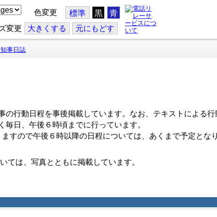
色変更
標準
黒
青
ズ変更
大
きくする
元
にもどす
知事日誌
事の行動日程を事後掲載しています。なお、テキストによる行
く毎日、午後６時頃までに行っています。
ますので午後６時以降の日程については、あくまで予定とな
いては、写真とともに掲載しています。