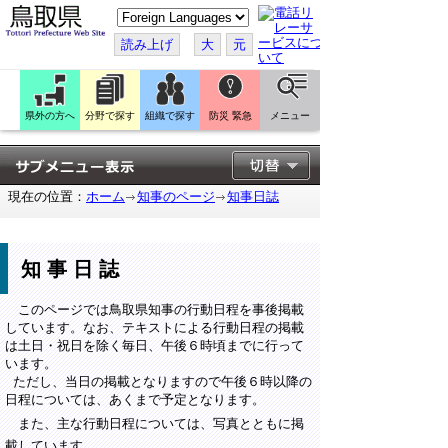
こ
の
ペ
読み上げ
大
元
ー
ジ
を
翻
訳
県外の方へ
分野で探す
組織で探す
防災 緊急
メニュー
す
る
現在の位置：
ホーム
知事のページ
知事日誌
知事日誌
このページでは鳥取県知事の行動日程を事後掲載
しています。なお、テキストによる行動日程の掲載
は土日・祝日を除く毎日、午後６時頃までに行って
います。
ただし、当日の掲載となりますので午後６時以降の
日程については、あくまで予定となります。
また、主な行動日程については、写真とともに掲
載しています。