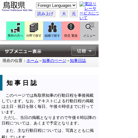
こ
の
ペ
読み上げ
大
元
ー
ジ
を
翻
訳
県外の方へ
分野で探す
組織で探す
防災 緊急
メニュー
す
る
現在の位置：
ホーム
知事のページ
知事日誌
知事日誌
このページでは鳥取県知事の行動日程を事後掲載
しています。なお、テキストによる行動日程の掲載
は土日・祝日を除く毎日、午後６時頃までに行って
います。
ただし、当日の掲載となりますので午後６時以降の
日程については、あくまで予定となります。
また、主な行動日程については、写真とともに掲
載しています。