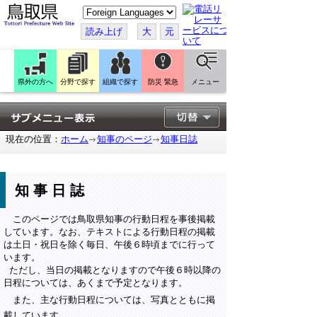
こ
の
ペ
読み上げ
大
元
ー
ジ
を
翻
訳
県外の方へ
分野で探す
組織で探す
防災 緊急
メニュー
す
る
現在の位置：
ホーム
知事のページ
知事日誌
知事日誌
このページでは鳥取県知事の行動日程を事後掲載
しています。なお、テキストによる行動日程の掲載
は土日・祝日を除く毎日、午後６時頃までに行って
います。
ただし、当日の掲載となりますので午後６時以降の
日程については、あくまで予定となります。
また、主な行動日程については、写真とともに掲
載しています。