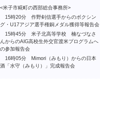
<米子市糀町の西部総合事務所>
15時20分 作野剣信選手からのボクシン
グ・U17アジア選手権銅メダル獲得等報告会
15時45分 米子北高等学校 楠なづなさ
んからのAIG高校生外交官渡米プログラムへ
の参加報告会
16時05分 Mimori（みもり）からの日本
酒「水守（みもり）」完成報告会
18時00分 2025日台観光サミット in 鳥取
歓迎晩餐会
（米子市久米町の
ANAクラウン
プラザホテル米子）
▲ページ上部に戻る
と
個人情報保護
|
リンクについて
|
著作権に