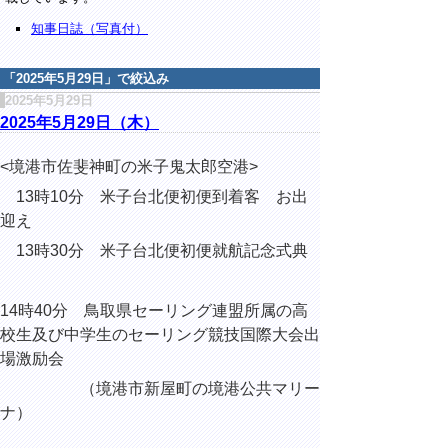
知事日誌（写真付）
「
2025年5月29日
」で絞込み
2025年5月29日
2025年5月29日（木）
<境港市佐斐神町の米子鬼太郎空港>
13時10分
米子台北便初便到着客 お出
迎え
13時30分 米子台北便初便就航記念式典
14時40分 鳥取県セーリング連盟所属の高
校生及び中学生の
セーリング競技国際大会出
場激励会
（境港市新屋町の境港公共マリー
ナ）