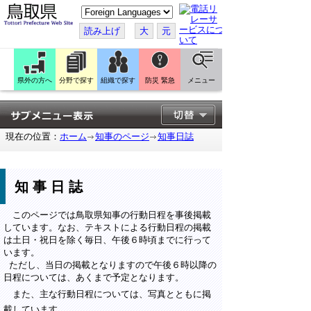
こ
の
ペ
読み上げ
大
元
ー
ジ
を
翻
訳
県外の方へ
分野で探す
組織で探す
防災 緊急
メニュー
す
る
現在の位置：
ホーム
知事のページ
知事日誌
知事日誌
このページでは鳥取県知事の行動日程を事後掲載
しています。なお、テキストによる行動日程の掲載
は土日・祝日を除く毎日、午後６時頃までに行って
います。
ただし、当日の掲載となりますので午後６時以降の
日程については、あくまで予定となります。
また、主な行動日程については、写真とともに掲
載しています。