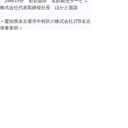
14時15分 岩切道郎 名鉄観光サービス
株式会社代表取締役社長 ほかと面談
＜愛知県名古屋市中村区の株式会社JTB名古
屋事業部＞
14時45分 内海勝仁 株式会社JTB執行
役員中部エリア広域代表 ほかと面談
▲ページ上部に戻る
と
個人情報保護
|
リンクについて
|
著作権に
り
ついて
|
アクセシビリティ
ネ
ッ
鳥取県総務部総務課
住所 〒680-8570
ト
鳥取県鳥取市東町1丁目220
へ
電話
0857-26-7012
ファクシミリ 0857-26-8122
の
E-mail
soumu@pref.tottori.lg.jp