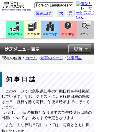
こ
の
ペ
読み上げ
大
元
ー
ジ
を
翻
訳
県外の方へ
分野で探す
組織で探す
防災 緊急
メニュー
す
る
現在の位置：
ホーム
知事のページ
知事日誌
知事日誌
このページでは鳥取県知事の行動日程を事後掲載
しています。なお、テキストによる行動日程の掲載
は土日・祝日を除く毎日、午後６時頃までに行って
います。
ただし、当日の掲載となりますので午後６時以降の
日程については、あくまで予定となります。
また、主な行動日程については、写真とともに掲
載しています。