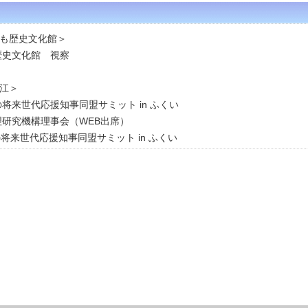
も歴史文化館＞
歴史文化館 視察
江＞
将来世代応援知事同盟サミット in ふくい
理研究機構理事会（WEB出席）
将来世代応援知事同盟サミット in ふくい