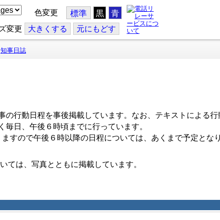
色変更
標準
黒
青
ズ変更
大
きくする
元
にもどす
知事日誌
事の行動日程を事後掲載しています。なお、テキストによる行
く毎日、午後６時頃までに行っています。
ますので午後６時以降の日程については、あくまで予定とな
いては、写真とともに掲載しています。