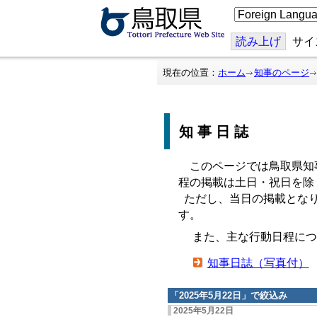
こ
の
ペ
ー
読み上げ
サイ
ジ
を
翻
現在の位置：
ホーム
知事のページ
訳
す
る
知事日誌
このページでは鳥取県知
程の掲載は土日・祝日を除
ただし、当日の掲載となり
す。
また、主な行動日程につ
知事日誌（写真付）
「
2025年5月22日
」で絞込み
2025年5月22日