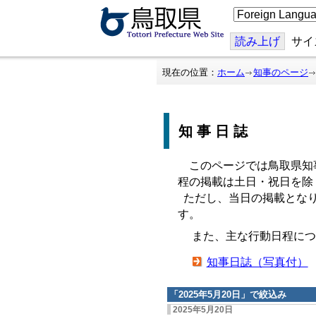
こ
の
ペ
ー
読み上げ
サイ
ジ
を
翻
現在の位置：
ホーム
知事のページ
訳
す
る
知事日誌
このページでは鳥取県知
程の掲載は土日・祝日を除
ただし、当日の掲載となり
す。
また、主な行動日程につ
知事日誌（写真付）
「
2025年5月20日
」で絞込み
2025年5月20日