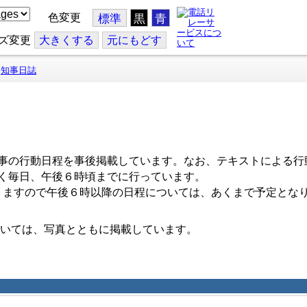
色変更
標準
黒
青
ズ変更
大
きくする
元
にもどす
知事日誌
事の行動日程を事後掲載しています。なお、テキストによる行
く毎日、午後６時頃までに行っています。
ますので午後６時以降の日程については、あくまで予定とな
いては、写真とともに掲載しています。