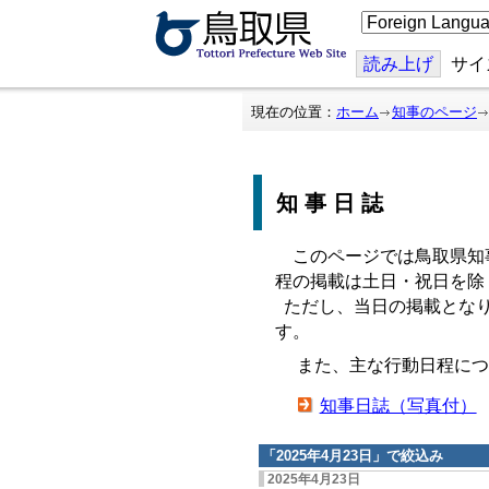
こ
の
ペ
ー
読み上げ
サイ
ジ
を
翻
現在の位置：
ホーム
知事のページ
訳
す
る
知事日誌
このページでは鳥取県知
程の掲載は土日・祝日を除
ただし、当日の掲載となり
す。
また、主な行動日程につ
知事日誌（写真付）
「
2025年4月23日
」で絞込み
2025年4月23日