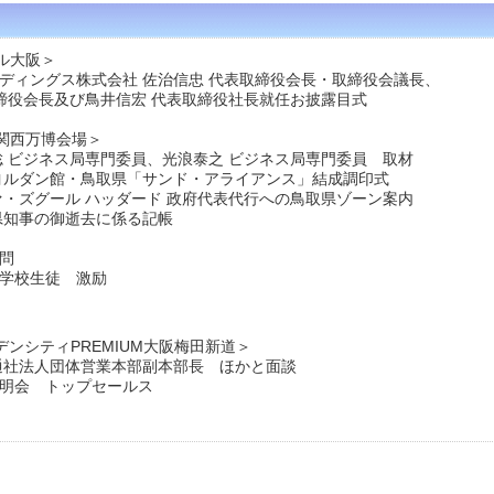
ル大阪＞
ルディングス株式会社 佐治信忠 代表取締役会長・取締役会議長、
及び鳥井信宏 代表取締役社長就任お披露目式
関西万博会場＞
聡 ビジネス局専門委員、光浪泰之 ビジネス局専門委員 取材
 ヨルダン館・鳥取県「サンド・アライアンス」結成調印式
ァ・ズグール ハッダード 政府代表代行への鳥取県ゾーン案内
山県知事の御逝去に係る記帳
問
中学校生徒 激励
デンシティPREMIUM大阪梅田新道＞
交通社法人団体営業本部副本部長 ほかと面談
説明会 トップセールス