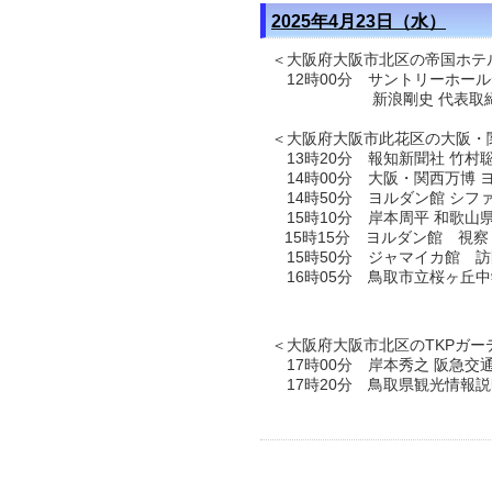
2025年4月23日（水）
＜大阪府大阪市北区の帝国ホテ
12時00分 サントリーホー
新浪剛史 代表取締役会長
＜大阪府大阪市此花区の大阪・
13時20分 報知新聞社 竹村
14時00分 大阪・関西万博
14時50分 ヨルダン館 シフ
15時10分 岸本周平 和歌
15時15分 ヨルダン館 視察
15時50分 ジャマイカ館 訪
16時05分 鳥取市立桜ヶ丘
＜大阪府大阪市北区のTKPガー
17時00分 岸本秀之 阪急
17時20分 鳥取県観光情報