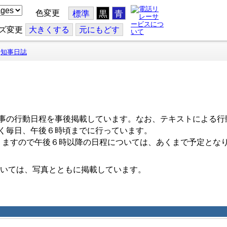
色変更
標準
黒
青
ズ変更
大
きくする
元
にもどす
知事日誌
事の行動日程を事後掲載しています。なお、テキストによる行
く毎日、午後６時頃までに行っています。
ますので午後６時以降の日程については、あくまで予定とな
いては、写真とともに掲載しています。