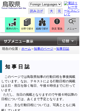
こ
の
ペ
読み上げ
大
元
ー
ジ
を
翻
訳
県外の方へ
分野で探す
組織で探す
防災 緊急
メニュー
す
る
現在の位置：
ホーム
知事のページ
知事日誌
知事日誌
このページでは鳥取県知事の行動日程を事後掲載
しています。なお、テキストによる行動日程の掲載
は土日・祝日を除く毎日、午後６時頃までに行って
います。
ただし、当日の掲載となりますので午後６時以降の
日程については、あくまで予定となります。
また、主な行動日程については、写真とともに掲
載しています。