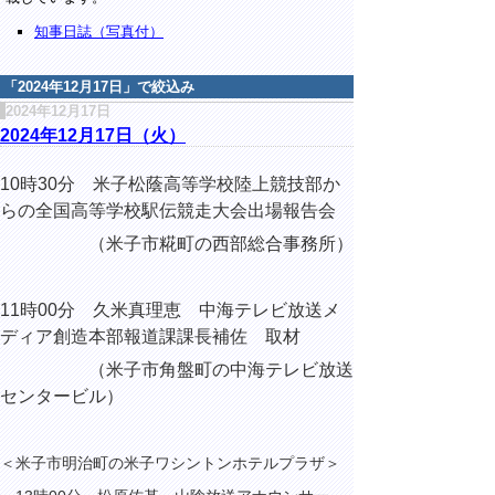
知事日誌（写真付）
「
2024年12月17日
」で絞込み
2024年12月17日
2024年12月17日（火）
10時30分 米子松蔭高等学校陸上競技部か
らの全国高等学校駅伝競走大会出場報告会
（米子市糀町の西部総合事務所）
11時00分 久米真理恵 中海テレビ放送メ
ディア創造本部報道課課長補佐 取材
（米子市角盤町の中海テレビ放送
センタービル）
＜米子市明治町の米子ワシントンホテルプラザ＞