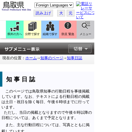
こ
の
ペ
読み上げ
大
元
ー
ジ
を
翻
訳
県外の方へ
分野で探す
組織で探す
防災 緊急
メニュー
す
る
現在の位置：
ホーム
知事のページ
知事日誌
知事日誌
このページでは鳥取県知事の行動日程を事後掲載
しています。なお、テキストによる行動日程の掲載
は土日・祝日を除く毎日、午後６時頃までに行って
います。
ただし、当日の掲載となりますので午後６時以降の
日程については、あくまで予定となります。
また、主な行動日程については、写真とともに掲
載しています。