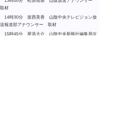
13時00分 松原佑基 山陰放送アナウンサー
取材
14時30分 坂西美香 山陰中央テレビジョン放
送報道部アナウンサー 取材
15時45分 尾添大介 山陰中央新報社編集局次
長 取材
▲ページ上部に戻る
と
個人情報保護
|
リンクについて
|
著作権に
り
ついて
|
アクセシビリティ
ネ
ッ
鳥取県総務部総務課
住所 〒680-8570
ト
鳥取県鳥取市東町1丁目220
へ
電話
0857-26-7012
ファクシミリ 0857-26-8122
の