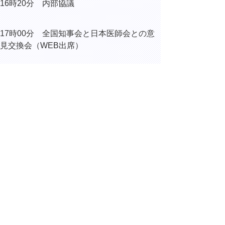
16時20分 内部協議
17時00分
全国知事会と日本医師会との意
見交換会（WEB出席）
17時45分 松本妙子 新日本海新聞社編集
制作局報道部主任記者 取材
▲ページ上部に戻る
と
個人情報保護
|
リンクについて
|
著作権に
り
ついて
|
アクセシビリティ
ネ
ッ
鳥取県総務部総務課
住所 〒680-8570
ト
鳥取県鳥取市東町1丁目220
へ
電話
0857-26-7012