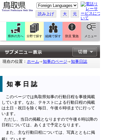
こ
の
ペ
読み上げ
大
元
ー
ジ
を
翻
訳
県外の方へ
分野で探す
組織で探す
防災 緊急
メニュー
す
る
現在の位置：
ホーム
知事のページ
知事日誌
知事日誌
このページでは鳥取県知事の行動日程を事後掲載
しています。なお、テキストによる行動日程の掲載
は土日・祝日を除く毎日、午後６時頃までに行って
います。
ただし、当日の掲載となりますので午後６時以降の
日程については、あくまで予定となります。
また、主な行動日程については、写真とともに掲
載しています。