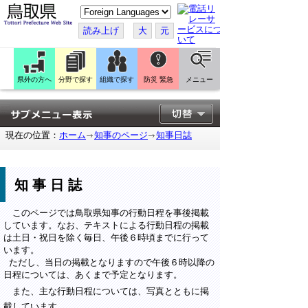
こ
の
ペ
読み上げ
大
元
ー
ジ
を
翻
訳
県外の方へ
分野で探す
組織で探す
防災 緊急
メニュー
す
る
現在の位置：
ホーム
知事のページ
知事日誌
知事日誌
このページでは鳥取県知事の行動日程を事後掲載
しています。なお、テキストによる行動日程の掲載
は土日・祝日を除く毎日、午後６時頃までに行って
います。
ただし、当日の掲載となりますので午後６時以降の
日程については、あくまで予定となります。
また、主な行動日程については、写真とともに掲
載しています。