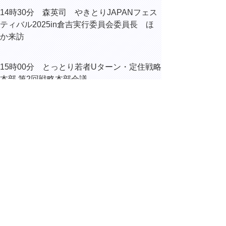
14時30分 森英司 やきとりJAPANフェス
ティバル2025in倉吉実行委員会委員長 ほ
か来訪
15時00分 とっとり若者Uターン・定住戦略
本部 第2回戦略本部会議
15時15分 内部協議
▲ページ上部に戻る
と
個人情報保護
|
リンクについて
|
著作権に
り
ついて
|
アクセシビリティ
ネ
ッ
鳥取県総務部総務課
住所 〒680-8570
ト