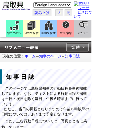
こ
の
ペ
読み上げ
大
元
ー
ジ
を
翻
訳
県外の方へ
分野で探す
組織で探す
防災 緊急
メニュー
す
る
現在の位置：
ホーム
知事のページ
知事日誌
知事日誌
このページでは鳥取県知事の行動日程を事後掲載
しています。なお、テキストによる行動日程の掲載
は土日・祝日を除く毎日、午後６時頃までに行って
います。
ただし、当日の掲載となりますので午後６時以降の
日程については、あくまで予定となります。
また、主な行動日程については、写真とともに掲
載しています。