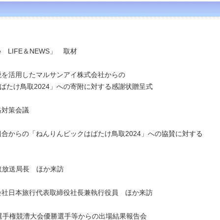
 LIFE＆NEWS」 取材
税を活用したマルサンアイ株式会社からの
ばたけ鳥取2024」への寄附に対する感謝状贈呈式
格対策会議
組合からの「ねんりんピックはばたけ鳥取2024」への協賛に対する
鳥取放送局長 ほか来訪
式会社日本旅行代表取締役社長兼執行役員 ほか来訪
学選手権競漕大会優勝選手等からの出場結果報告会