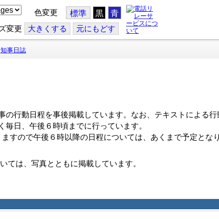
色変更
標準
黒
青
ズ変更
大
きくする
元
にもどす
知事日誌
事の行動日程を事後掲載しています。なお、テキストによる行
く毎日、午後６時頃までに行っています。
ますので午後６時以降の日程については、あくまで予定とな
いては、写真とともに掲載しています。