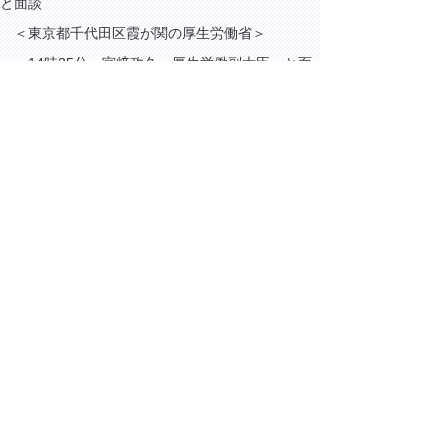
と面談
＜東京都千代田区霞が関の厚生労働省＞
14時35分 宮﨑政久 厚生労働副大臣 と面
談
＜東京都千代田区霞が関の国土交通省＞
15時15分 斉藤鉄夫 国土交通大臣 と面談
18時15分 ねんりんピックはばたけ鳥取
2024 開催100日前イベント
（鳥取市東品治町のJR鳥取駅）
▲ページ上部に戻る
と
個人情報保護
|
リンクについて
|
著作権に
り
ついて
|
アクセシビリティ
ネ