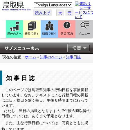
こ
の
ペ
読み上げ
大
元
ー
ジ
を
翻
訳
県外の方へ
分野で探す
組織で探す
防災 緊急
メニュー
す
る
現在の位置：
ホーム
知事のページ
知事日誌
知事日誌
このページでは鳥取県知事の行動日程を事後掲載
しています。なお、テキストによる行動日程の掲載
は土日・祝日を除く毎日、午後６時頃までに行って
います。
ただし、当日の掲載となりますので午後６時以降の
日程については、あくまで予定となります。
また、主な行動日程については、写真とともに掲
載しています。