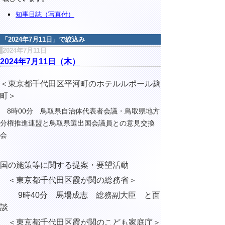
知事日誌（写真付）
「
2024年7月11日
」で絞込み
2024年7月11日
2024年7月11日（木）
＜東京都千代田区平河町のホテルルポール麹
町＞
8時00分 鳥取県自治体代表者会議・鳥取県地方
分権推進連盟と鳥取県選出国会議員との意見交換
会
国の施策等に関する提案・要望活動
＜東京都千代田区霞が関の総務省＞
9時40分 馬場成志 総務副大臣 と面
談
＜東京都千代田区霞が関のこども家庭庁＞