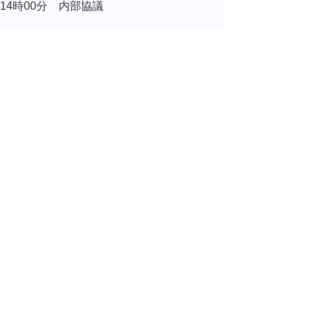
14時00分 内部協議
15時55分 大雨に係る鳥取県災害警戒本部
会議
16時10分 鳥取県感震ブレーカー普及協議
会
17時00分 内部協議
▲ページ上部に戻る
と
個人情報保護
|
リンクについて
|
著作権に
り
ついて
|
アクセシビリティ
ネ
ッ
鳥取県総務部総務課