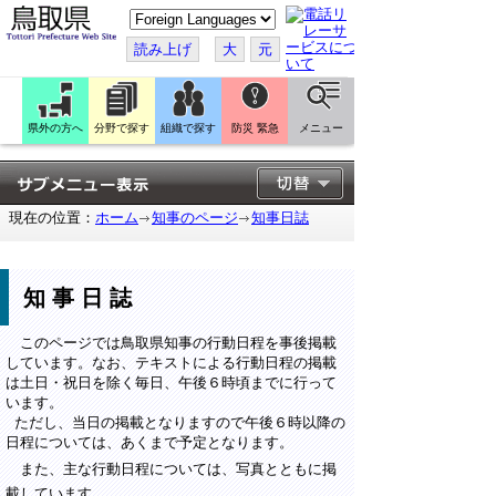
こ
の
ペ
読み上げ
大
元
ー
ジ
を
翻
訳
県外の方へ
分野で探す
組織で探す
防災 緊急
メニュー
す
る
現在の位置：
ホーム
知事のページ
知事日誌
知事日誌
このページでは鳥取県知事の行動日程を事後掲載
しています。なお、テキストによる行動日程の掲載
は土日・祝日を除く毎日、午後６時頃までに行って
います。
ただし、当日の掲載となりますので午後６時以降の
日程については、あくまで予定となります。
また、主な行動日程については、写真とともに掲
載しています。