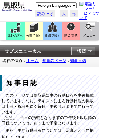
こ
の
ペ
読み上げ
大
元
ー
ジ
を
翻
訳
県外の方へ
分野で探す
組織で探す
防災 緊急
メニュー
す
る
現在の位置：
ホーム
知事のページ
知事日誌
知事日誌
このページでは鳥取県知事の行動日程を事後掲載
しています。なお、テキストによる行動日程の掲載
は土日・祝日を除く毎日、午後６時頃までに行って
います。
ただし、当日の掲載となりますので午後６時以降の
日程については、あくまで予定となります。
また、主な行動日程については、写真とともに掲
載しています。