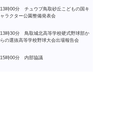
13時00分 チュウブ鳥取砂丘こどもの国キ
ャラクター公園整備発表会
13時30分 鳥取城北高等学校硬式野球部か
らの選抜高等学校野球大会出場報告会
15時00分 内部協議
16時00分 川上和人氏旭日小綬章叙勲祝賀
会に係るビデオメッセージ 撮影
16時15分 内部協議
▲ページ上部に戻る
と
個人情報保護
|
リンクについて
|
著作権に