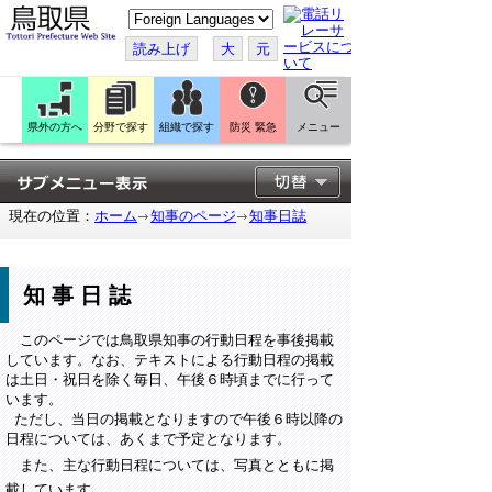
こ
の
ペ
読み上げ
大
元
ー
ジ
を
翻
訳
県外の方へ
分野で探す
組織で探す
防災 緊急
メニュー
す
る
現在の位置：
ホーム
知事のページ
知事日誌
知事日誌
このページでは鳥取県知事の行動日程を事後掲載
しています。なお、テキストによる行動日程の掲載
は土日・祝日を除く毎日、午後６時頃までに行って
います。
ただし、当日の掲載となりますので午後６時以降の
日程については、あくまで予定となります。
また、主な行動日程については、写真とともに掲
載しています。