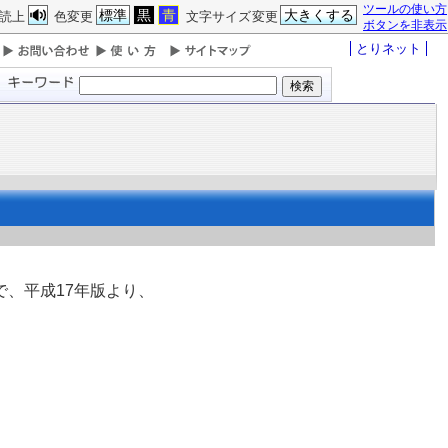
ツールの使い方
標準
黒
青
大きくする
読上
色変更
文字サイズ変更
ボタンを非表示
とりネット
、平成17年版より、