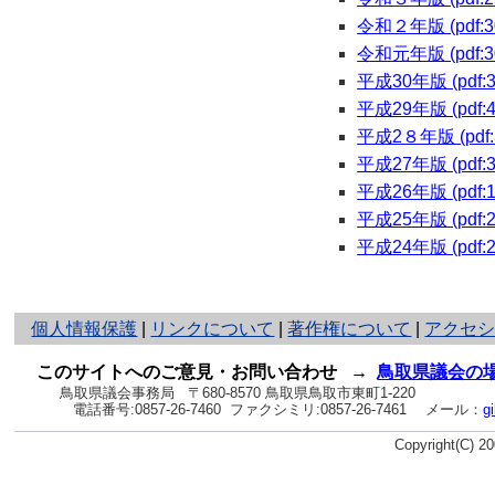
令和２年版 (pdf:3
令和元年版 (pdf:3
平成30年版 (pdf:3
平成29年版 (pdf:4
平成2８年版 (pdf:
平成27年版 (pdf:3
平成26年版 (pdf:1
平成25年版 (pdf:2
平成24年版 (pdf:2
と
個人情報保護
|
リンクについて
|
著作権について
|
アクセ
り
ネ
このサイトへのご意見・お問い合わせ
→
鳥取県議会の
ッ
鳥取県議会事務局
〒680-8570 鳥取県鳥取市東町1-220
電話番号:
0857-26-7460
ファクシミリ:0857-26-7461
メール：
g
ト
へ
Copyright(C) 
の