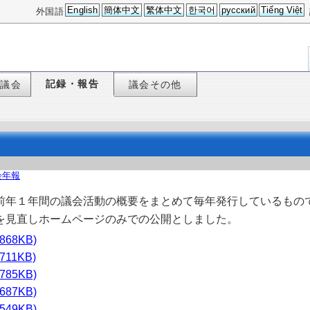
English
簡体中文
繁体中文
한국어
русский
Tiếng Việt
外国語
記録・報告
た議会
議会その他
会年報
前年１年間の議会活動の概要をまとめて毎年発行しているもので
を見直しホームページのみでの公開としました。
868KB)
711KB)
785KB)
687KB)
549KB)