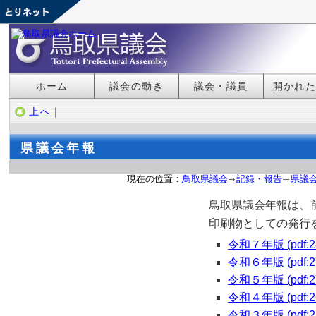
ホーム
議会の動き
議会・議員
開かれ
上へ
｜
県議会年報
現在の位置：
鳥取県議会
記録・報告
県議
鳥取県議会年報は、
印刷物としての発行
令和７年版 (pdf:2
令和６年版 (pdf:2
令和５年版 (pdf:2
令和４年版 (pdf:2
令和３年版 (pdf:2