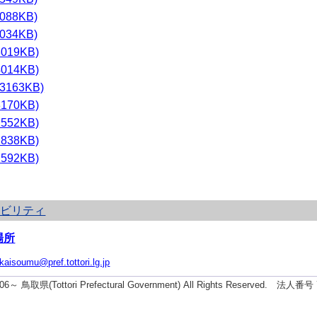
088KB)
034KB)
019KB)
014KB)
3163KB)
170KB)
552KB)
838KB)
592KB)
シビリティ
場所
ikaisoumu@pref.tottori.lg.jp
2006～ 鳥取県(Tottori Prefectural Government) All Rights Reserved. 法人番号