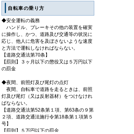
自転車の乗り方
◆安全運転の義務
ハンドル、ブレーキその他の装置を確実
に操作し、かつ、道路及び交通等の状況に
応じ、他人に危害を及ぼさないような速度
と方法で運転しなければならない。
【道路交通法第70条】
【罰則】３ヶ月以下の懲役又は５万円以下
の罰金
◆夜間、前照灯及び尾灯の点灯
夜間、自転車で道路を走るときは、前照
灯及び尾灯（又は反射器材）をつけなけれ
ばならない。
【道路交通法第52条第１項、第63条の９第
２項、道路交通法施行令第18条第１項第５
号】
【罰則】５万円以下の罰金