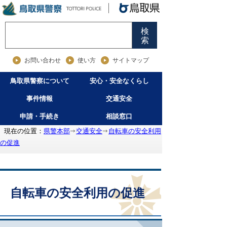
検
索
お問い合わせ
使い方
サイトマップ
鳥取県警察について
安心・安全なくらし
事件情報
交通安全
申請・手続き
相談窓口
現在の位置：
県警本部
交通安全
自転車の安全利用
の促進
自転車の安全利用の促進