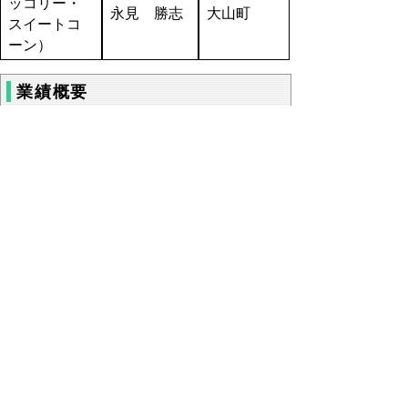
ッコリー・
永見 勝志
大山町
スイートコ
ーン）
業績概要
いきいき農林水産業者 (pdf:63KB)
▲ページ上部に戻る
と
個人情報保護
|
リンクについて
|
著作権に
り
ついて
|
アクセシビリティ
ネ
鳥取県農林水産部農林水産政策課
ッ
住所 〒680-8570
ト
鳥取県鳥取市東町1丁目220
電話
0857-26-7255
へ
ファクシミリ 0857-26-8115
の
E-mail