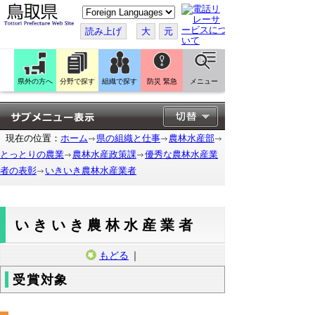
こ
の
ペ
読み上げ
大
元
ー
ジ
を
翻
訳
県外の方へ
分野で探す
組織で探す
防災 緊急
メニュー
す
る
現在の位置：
ホーム
県の組織と仕事
農林水産部
とっとりの農業
農林水産政策課
優秀な農林水産業
者の表彰
いきいき農林水産業者
いきいき農林水産業者
もどる
｜
受賞対象