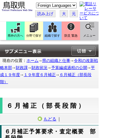
こ
の
ペ
読み上げ
大
元
ー
ジ
を
翻
訳
県外の方へ
分野で探す
組織で探す
防災 緊急
メニュー
す
る
現在の位置：
ホーム
県の組織と仕事
令和の改新戦
略本部
財政課
財政状況
予算編成過程の公開
平
成１９年度
１９年度６月補正
６月補正（部長段
階）
６月補正（部長段階）
もどる
｜
６月補正予算要求・査定概要 部