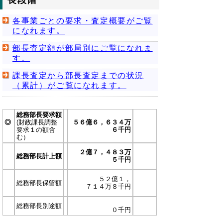
長段階
各事業ごとの要求・査定概要がご覧
になれます。
部長査定額が部局別にご覧になれま
す。
課長査定から部長査定までの状況
（累計）がご覧になれます。
総務部長要求額
◎
(財政課長調整
５６億６，６３４万
要求１の額含
６千円
む）
２億７，４８３万
総務部長計上額
５千円
５２億１，
総務部長保留額
７１４万８千円
総務部長別途額
０千円