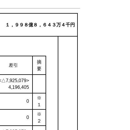
，９９８億８，６４３万４千円
摘
差引
要
<△7,925,079>
4,196,405
※
0
１
※
0
２