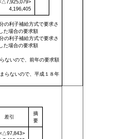
<△7,925,079>
4,196,405
続分の利子補給方式で要求さ
した場合の要求額
規分の利子補給方式で要求さ
した場合の要求額
まらないので、前年の要求額
固まらないので、平成１８年
摘
差引
要
<△97,843>