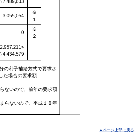
△7,489,633
※
3,055,054
１
※
0
２
2,957,211>
△4,434,579
規分の利子補給方式で要求さ
した場合の要求額
まらないので、前年の要求額
固まらないので、平成１８年
▲ページ上部に戻る