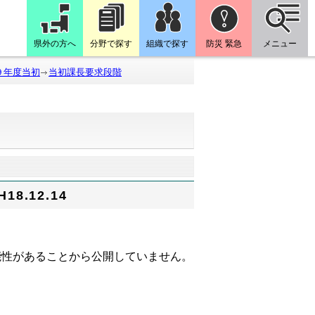
県外の方へ
分野で探す
組織で探す
防災 緊急
メニュー
９年度当初
当初課長要求段階
.12.14
性があることから公開していません。