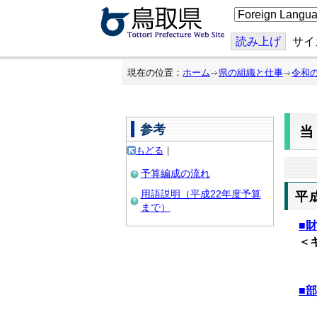
こ
の
ペ
ー
読み上げ
サイ
ジ
を
翻
現在の位置：
ホーム
県の組織と仕事
令和
訳
す
る
参考
もどる
｜
予算編成の流れ
用語説明（平成22年度予算
平
まで）
■
＜
※
■