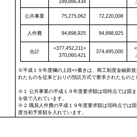
199,886,434
公共事業
75,275,062
72,220,008
人件費
94,898,925
94,898,925
<377,452,211>
<
合計
374,495,000
370,060,421
※平成１９年度欄の上段<>書きは、商工制度金融新
れたものを従来どおりの預託方式で要求されたものと
※１ 公共事業の平成１９年度要求額は現時点では固
を仮で入れています。
※２ 職員人件費の平成１９年度要求額は現時点では
度当初予算額を入れています。