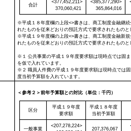
<377,452,211>
<385,377,290>
合計
370,060,421
365,864,016
※平成１８年度欄の上段<>書きは、商工制度金融継
れたものを従来どおりの預託方式で要求されたものと
※平成１９年度欄の上段<>書きは、商工制度金融新
れたものを従来どおりの預託方式で要求されたものと
※１ 公共事業の平成１９年度要求額は現時点では固
を仮で入れています。
※２ 職員人件費の平成１９年度要求額は現時点では
度当初予算額を入れています。
＜参考２＞前年予算額との対比（単位：千円）
平成１９年度
平成１８年度
区分
要求額
当初予算額
<207,278,224>
一般事業
207,376,067