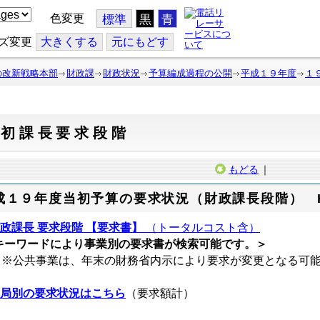
色変更
標準
黒
青
ズ変更
大
きくする
元
にもどす
の改新戦略本部
財政課
財政状況
予算編成過程の公開
平成１９年度
１
当初課長要求段階
もどる
｜
成１９年度当初予算の要求状況（財政課長段階） H18
財政課長 要求段階 【要求書】
（トータルコスト含）
キーワードにより事業別の要求書が検索可能です。＞
公共事業は、年末の財務省内示により要求が変更となる可能
部局別の要求状況はこちら
（要求額計）