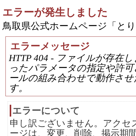
エラーが発生しました
鳥取県公式ホームページ「と
エラーメッセージ
HTTP 404 - ファイルが
ったパラメータの指定や許可
ールの組み合わせで動作させ
す。
エラーについて
申し訳ございません。アクセ
ージは、変更、削除、掲示期