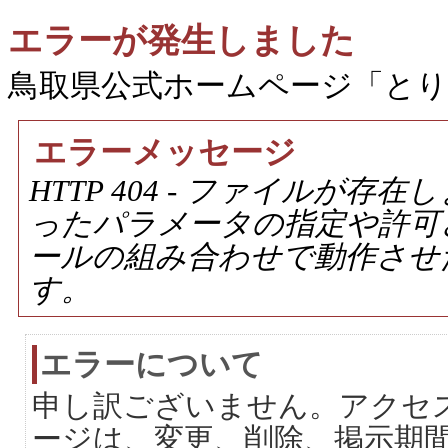
エラーが発生しました
鳥取県公式ホームページ「と
エラーメッセージ
HTTP 404 - ファイルが
ったパラメータの指定や許可
ールの組み合わせで動作させ
す。
エラーについて
申し訳ございません。アクセ
ージは、変更、削除、掲示期