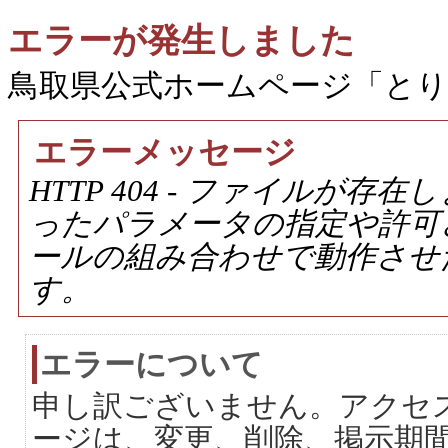
エラーが発生しました
鳥取県公式ホームページ「と
エラーメッセージ
HTTP 404 - ファイルが
ったパラメータの指定や許可
ールの組み合わせで動作させ
す。
エラーについて
申し訳ございません。アクセ
ージは、変更、削除、掲示期