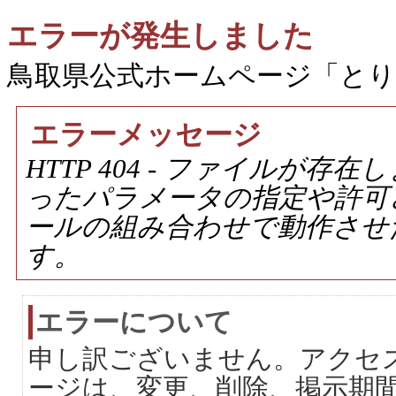
エラーが発生しました
鳥取県公式ホームページ「と
エラーメッセージ
HTTP 404 - ファイルが
ったパラメータの指定や許可
ールの組み合わせで動作させ
す。
エラーについて
申し訳ございません。アクセ
ージは、変更、削除、掲示期