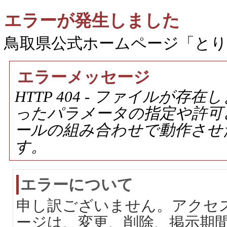
エラーが発生しました
鳥取県公式ホームページ「と
エラーメッセージ
HTTP 404 - ファイルが
ったパラメータの指定や許可
ールの組み合わせで動作させ
す。
エラーについて
申し訳ございません。アクセ
ージは、変更、削除、掲示期