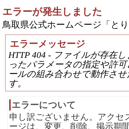
エラーが発生しました
鳥取県公式ホームページ「と
エラーメッセージ
HTTP 404 - ファイルが
ったパラメータの指定や許可
ールの組み合わせで動作させ
す。
エラーについて
申し訳ございません。アクセ
ージは、変更、削除、掲示期