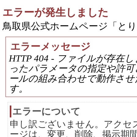
エラーが発生しました
鳥取県公式ホームページ「と
エラーメッセージ
HTTP 404 - ファイルが
ったパラメータの指定や許可
ールの組み合わせで動作させ
す。
エラーについて
申し訳ございません。アクセ
ージは、変更、削除、掲示期