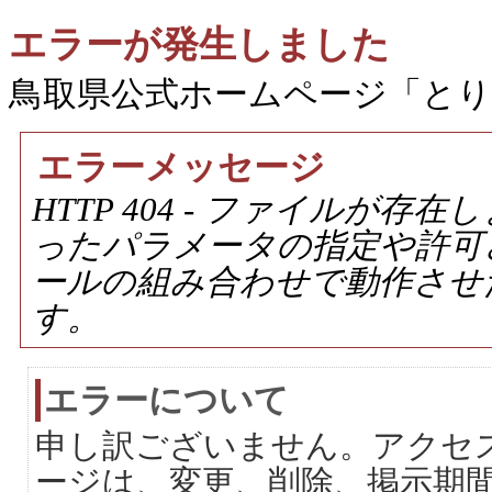
エラーが発生しました
鳥取県公式ホームページ「と
エラーメッセージ
HTTP 404 - ファイルが
ったパラメータの指定や許可
ールの組み合わせで動作させ
す。
エラーについて
申し訳ございません。アクセ
ージは、変更、削除、掲示期