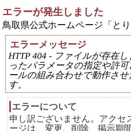
エラーが発生しました
鳥取県公式ホームページ「と
エラーメッセージ
HTTP 404 - ファイルが
ったパラメータの指定や許可
ールの組み合わせで動作させ
す。
エラーについて
申し訳ございません。アクセ
ージは、変更、削除、掲示期