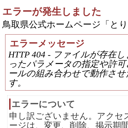
エラーが発生しました
鳥取県公式ホームページ「と
エラーメッセージ
HTTP 404 - ファイルが
ったパラメータの指定や許可
ールの組み合わせで動作させ
す。
エラーについて
申し訳ございません。アクセ
ージは、変更、削除、掲示期