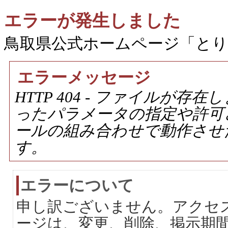
エラーが発生しました
鳥取県公式ホームページ「と
エラーメッセージ
HTTP 404 - ファイルが
ったパラメータの指定や許可
ールの組み合わせで動作させ
す。
エラーについて
申し訳ございません。アクセ
ージは、変更、削除、掲示期