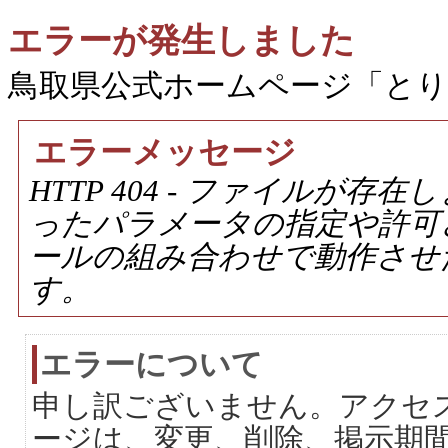
エラーが発生しました
鳥取県公式ホームページ「と
エラーメッセージ
HTTP 404 - ファイルが
ったパラメータの指定や許可
ールの組み合わせで動作させ
す。
エラーについて
申し訳ございません。アクセ
ージは、変更、削除、掲示期