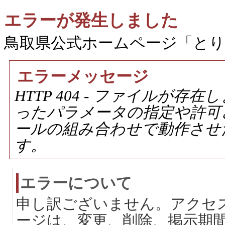
エラーが発生しました
鳥取県公式ホームページ「と
エラーメッセージ
HTTP 404 - ファイルが
ったパラメータの指定や許可
ールの組み合わせで動作させ
す。
エラーについて
申し訳ございません。アクセ
ージは、変更、削除、掲示期