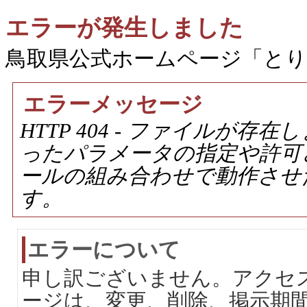
エラーが発生しました
鳥取県公式ホームページ「と
エラーメッセージ
HTTP 404 - ファイルが
ったパラメータの指定や許可
ールの組み合わせで動作させ
す。
エラーについて
申し訳ございません。アクセ
ージは、変更、削除、掲示期