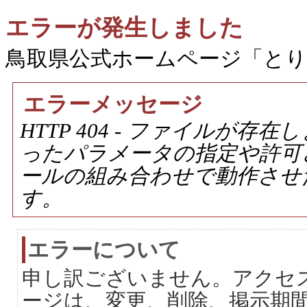
エラーが発生しました
鳥取県公式ホームページ「と
エラーメッセージ
HTTP 404 - ファイルが
ったパラメータの指定や許可
ールの組み合わせで動作させ
す。
エラーについて
申し訳ございません。アクセ
ージは、変更、削除、掲示期