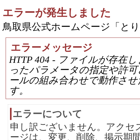
エラーが発生しました
鳥取県公式ホームページ「と
エラーメッセージ
HTTP 404 - ファイルが
ったパラメータの指定や許可
ールの組み合わせで動作させ
す。
エラーについて
申し訳ございません。アクセ
ージは、変更、削除、掲示期